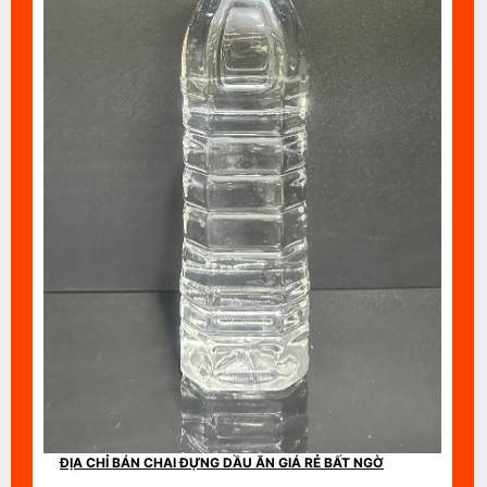
ĐỊA CHỈ BÁN CHAI ĐỰNG DẦU ĂN GIÁ RẺ BẤT NGỜ