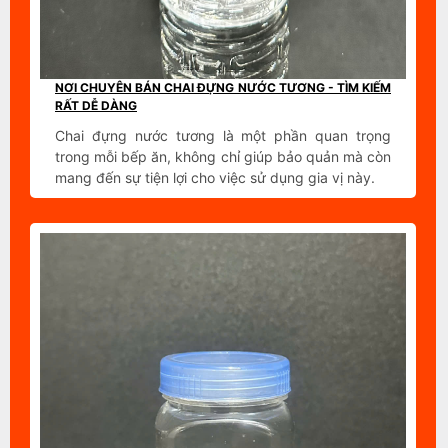
NƠI CHUYÊN BÁN CHAI ĐỰNG NƯỚC TƯƠNG - TÌM KIẾM
RẤT DỄ DÀNG
Chai đựng nước tương là một phần quan trọng
trong mỗi bếp ăn, không chỉ giúp bảo quản mà còn
mang đến sự tiện lợi cho việc sử dụng gia vị này.