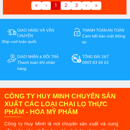
«
‹
1
2
3
›
»
GIAO HÀNG VÀ VẬN
THANH TOÁN AN TOÀN
CHUYỂN
Cam kết bảo mật thông
Ship cod toàn quốc
tin
GIAO NHẬN & ĐỔI TRẢ
TỔNG ĐÀI 24/7
Thanh toán khi nhận
0903 83 66 61
hàng
CÔNG TY HUY MINH CHUYÊN SẢN
XUẤT CÁC LOẠI CHAI LỌ THỰC
PHẨM - HÓA MỸ PHẨM
Công ty Huy Minh là nơi chuyên sản xuất và cung